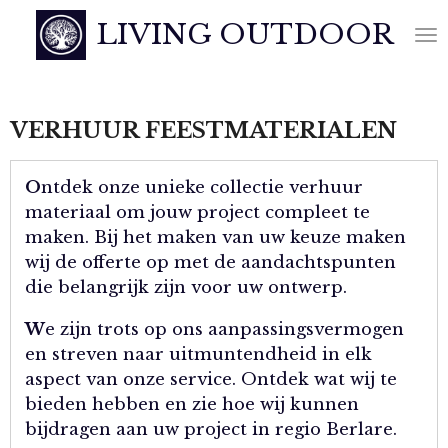
Ga
LIVING OUTDOOR
direct
naar
de
hoofdinhoud
VERHUUR FEESTMATERIALEN
O
ntdek onze unieke collectie verhuur
materiaal om jouw project compleet te
maken. Bij het maken van uw keuze maken
wij de offerte op met de aandachtspunten
die belangrijk zijn voor uw ontwerp.
W
e zijn trots op ons aanpassingsvermogen
en streven naar uitmuntendheid in elk
aspect van onze service. Ontdek wat wij te
bieden hebben en zie hoe wij kunnen
bijdragen aan uw project in regio Berlare.